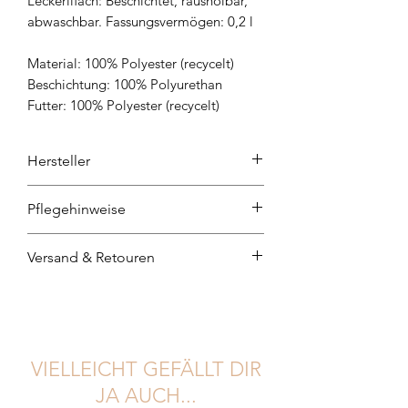
Leckerlifach: Beschichtet, rausholbar,
abwaschbar.
Fassungsvermögen: 0,2 l
Material: 100% Polyester (recycelt)
Beschichtung: 100% Polyurethan
Futter: 100% Polyester (recycelt)
Hersteller
Palopa Pets
Pflegehinweise
Nicht waschen, nicht bleichen, nicht
Versand & Retouren
trocknen, nicht bügeln, nicht
trockenreinigen
Du hast 14 Tage Zeit Dich zu
entscheiden, ob Du Artikel aus
Deiner Bestellung behalten
möchtest. Entscheidest Du Dich für
VIELLEICHT GEFÄLLT DIR
eine Retoure, melde deine Retoure
JA AUCH...
per Email an post@frollein-