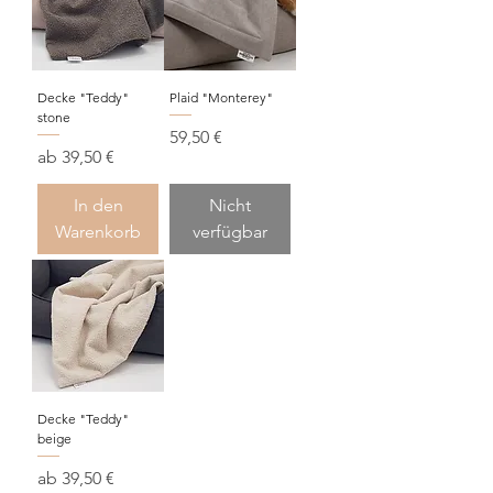
Decke "Teddy"
Plaid "Monterey"
stone
Preis
59,50 €
Sale-Preis
ab
39,50 €
In den
Nicht
Warenkorb
verfügbar
Decke "Teddy"
beige
Sale-Preis
ab
39,50 €