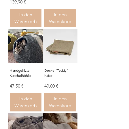
Preis
139,90 €
In den
In den
Warenkorb
Warenkorb
Handgefilzte
Decke "Teddy"
Kuschelhöhle
hafer
Preis
Preis
47,50 €
49,00 €
In den
In den
Warenkorb
Warenkorb