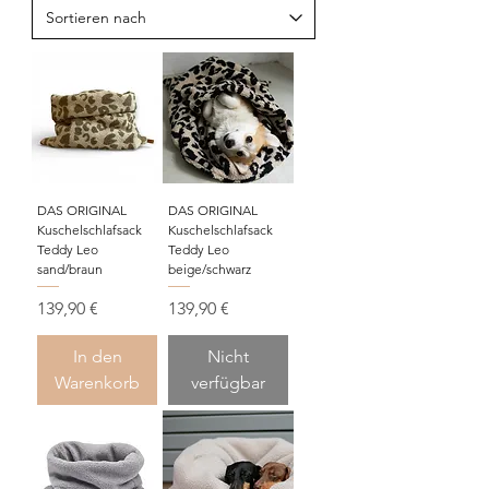
DAS ORIGINAL
DAS ORIGINAL
Kuschelschlafsack
Kuschelschlafsack
Teddy Leo
Teddy Leo
sand/braun
beige/schwarz
Preis
Preis
139,90 €
139,90 €
In den
Nicht
Warenkorb
verfügbar