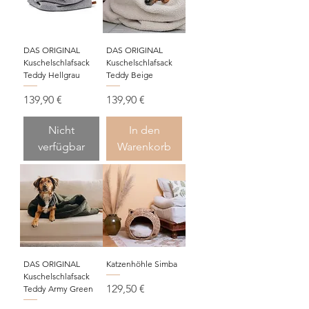
DAS ORIGINAL
DAS ORIGINAL
Kuschelschlafsack
Kuschelschlafsack
Teddy Hellgrau
Teddy Beige
Preis
Preis
139,90 €
139,90 €
Nicht
In den
verfügbar
Warenkorb
DAS ORIGINAL
Katzenhöhle Simba
Kuschelschlafsack
Preis
129,50 €
Teddy Army Green