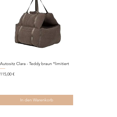
Autositz Clara - Teddy braun *limitiert
Autositz Lara 2.0 - Cord
Preis
Preis
115,00 €
115,00 €
In den Warenkorb