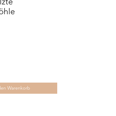
lzte
öhle
s
den Warenkorb