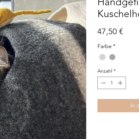
Handgefi
Kuschelh
Prei
47,50 €
Farbe
*
Anzahl
*
In 