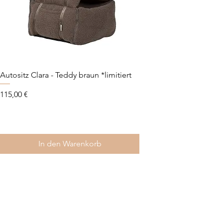
Autositz Clara - Teddy braun *limitiert
Autositz Lara 2.0 - Cord
Preis
Preis
115,00 €
115,00 €
In den Warenkorb