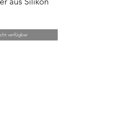
r aus Silikon
s
cht verfügbar