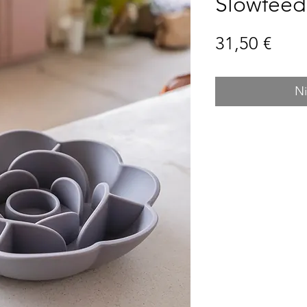
Slowfeede
Prei
31,50 €
Ni