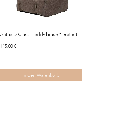
Autositz Clara - Teddy braun *limitiert
Autositz Lara 2.0 - Cord
Preis
Preis
115,00 €
115,00 €
In den Warenkorb